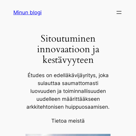
Siirry
Minun blogi
sisältöön
Sitoutuminen
innovaatioon ja
kestävyyteen
Études on edelläkävijäyritys, joka
sulauttaa saumattomasti
luovuuden ja toiminnallisuuden
uudelleen määrittääkseen
arkkitehtonisen huippuosaamisen.
Tietoa meistä